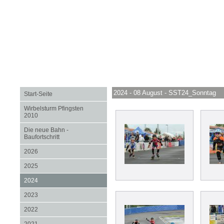
2024 - 08 August - SST24_Sonntag
Start-Seite
Wirbelsturm Pfingsten
2010
Die neue Bahn -
Baufortschritt
2026
2025
2024
2023
2022