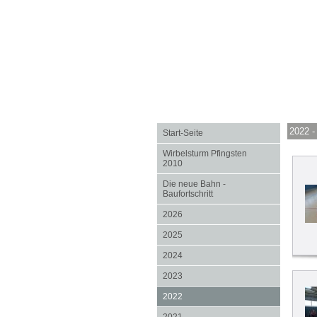
2022 -
Start-Seite
Wirbelsturm Pfingsten
2010
Die neue Bahn -
Baufortschritt
2026
2025
2024
2023
2022