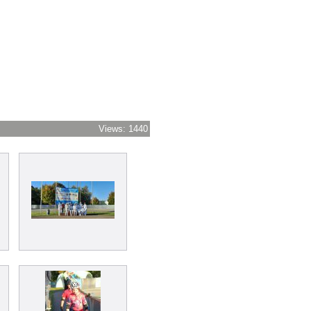
Views: 1440