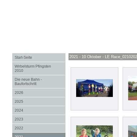
2021 - 10 Oktober - LE Race_021020
Start-Seite
Wirbelsturm Pfingsten
2010
Die neue Bahn -
Baufortschritt
2026
2025
2024
2023
2022