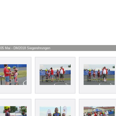
 05 Mai - DM2018 Siegerehrungen