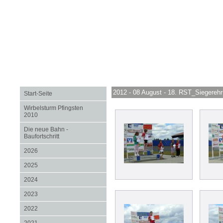
2012 - 08 August - 18. RST_Siegere
Start-Seite
Wirbelsturm Pfingsten
2010
Die neue Bahn -
Baufortschritt
2026
2025
2024
2023
2022