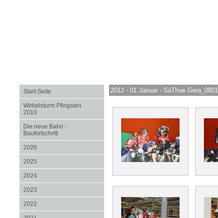
2012 - 01 Januar - SaThue Gera_080
Start-Seite
Wirbelsturm Pfingsten
2010
Die neue Bahn -
Baufortschritt
2026
2025
2024
2023
2022