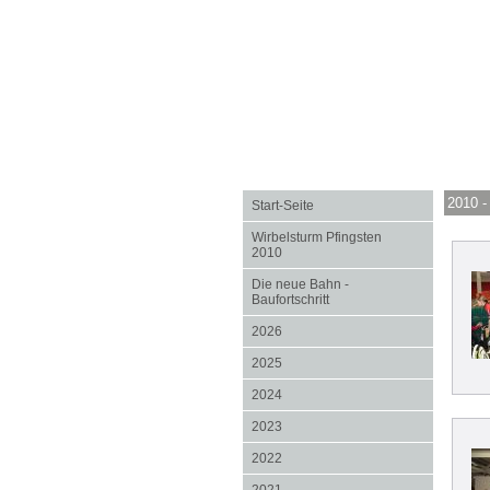
2010 -
Start-Seite
Wirbelsturm Pfingsten
2010
Die neue Bahn -
Baufortschritt
2026
2025
2024
2023
2022