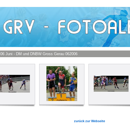
- 06 Juni - DM und DNBW Gross Gerau 062006
zurück zur Webseite